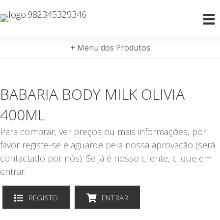
+ Menu dos Produtos
BABARIA BODY MILK OLIVIA
400ML
Para comprar, ver preços ou mais informações, por
favor registe-se e aguarde pela nossa aprovação (será
contactado por nós). Se já é nosso cliente, clique em
entrar.
REGISTO
ENTRAR