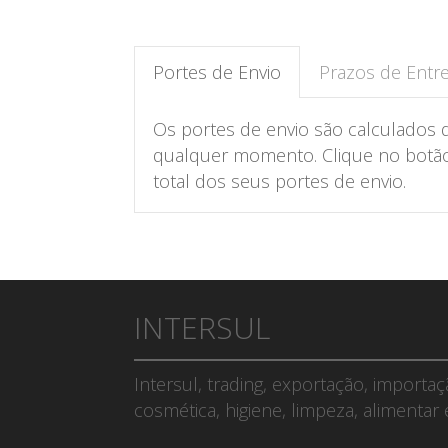
Portes de Envio
Prazos de Entr
Os portes de envio são calculados 
qualquer momento. Clique no botão 
total dos seus portes de envio.
INTERSUL
Intersul, trading, exportação, importa
cosmética, higiene, limpeza, alimentar 