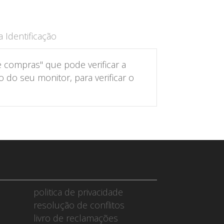
 Identificação
 compras" que pode verificar a
do seu monitor, para verificar o
politica de privacidade
resolução de conflitos
livro de reclamações