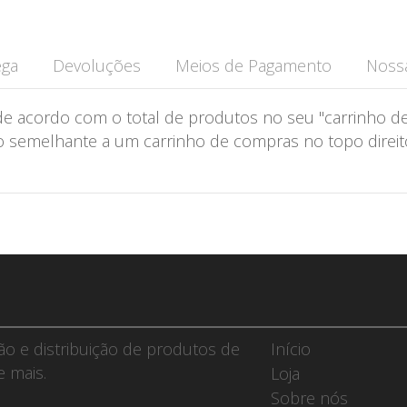
ega
Devoluções
Meios de Pagamento
Nossa
de acordo com o total de produtos no seu "carrinho de
semelhante a um carrinho de compras no topo direito 
ção e distribuição de produtos de
Início
e mais.
Loja
Sobre nós