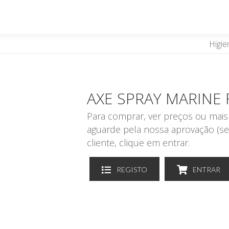
Higie
AXE SPRAY MARIN
Para comprar, ver preços ou mais 
aguarde pela nossa aprovação (se
cliente, clique em entrar.
REGISTO
ENTRAR