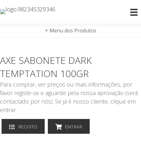
+ Menu dos Produtos
AXE SABONETE DARK
TEMPTATION 100GR
Para comprar, ver preços ou mais informações, por
favor registe-se e aguarde pela nossa aprovação (será
contactado por nós). Se já é nosso cliente, clique em
entrar.
REGISTO
ENTRAR