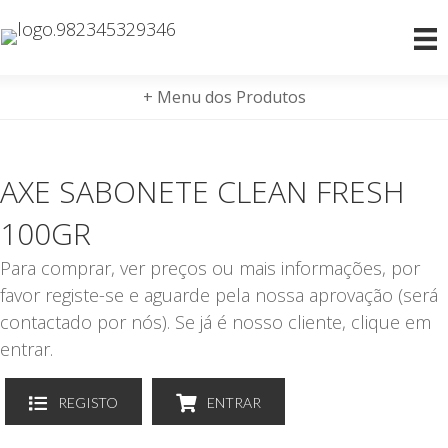
+ Menu dos Produtos
AXE SABONETE CLEAN FRESH
100GR
Para comprar, ver preços ou mais informações, por
favor registe-se e aguarde pela nossa aprovação (será
contactado por nós). Se já é nosso cliente, clique em
entrar.
REGISTO
ENTRAR