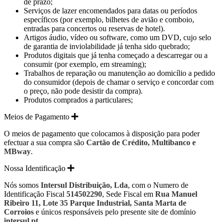
de prazo;
Serviços de lazer encomendados para datas ou períodos
específicos (por exemplo, bilhetes de avião e comboio,
entradas para concertos ou reservas de hotel).
Artigos áudio, vídeo ou software, como um DVD, cujo selo
de garantia de inviolabilidade já tenha sido quebrado;
Produtos digitais que já tenha começado a descarregar ou a
consumir (por exemplo, em streaming);
Trabalhos de reparação ou manutenção ao domicílio a pedido
do consumidor (depois de chamar o serviço e concordar com
o preço, não pode desistir da compra).
Produtos comprados a particulares;
Meios de Pagamento
O meios de pagamento que colocamos à disposição para poder
efectuar a sua compra são
Cartão de Crédito, Multibanco e
MBway
.
Nossa Identificação
Nós somos
Intersul Distribuição, Lda
, com o Numero de
Identificação Fiscal
514502290
, Sede Fiscal em
Rua Manuel
Ribeiro 11, Lote 35 Parque Industrial, Santa Marta de
Corroios
e únicos responsáveis pelo presente site de domínio
intersul.pt
.