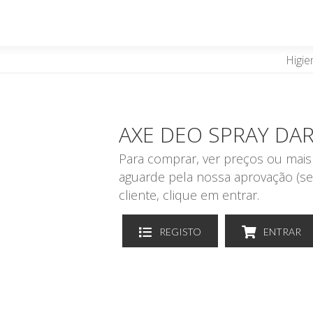
Higie
AXE DEO SPRAY DA
Para comprar, ver preços ou mais 
aguarde pela nossa aprovação (se
cliente, clique em entrar.
REGISTO
ENTRAR