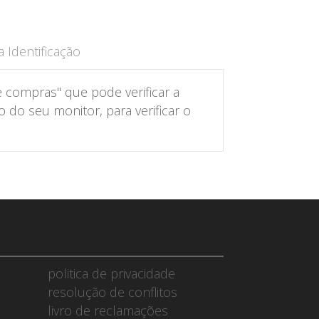
 Identificação
 compras" que pode verificar a
do seu monitor, para verificar o
politica de privacidade
resolução de conflitos
livro de reclamações