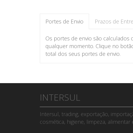
Portes de Envio
Prazos de Entr
Os portes de envio são calculados 
qualquer momento. Clique no botão 
total dos seus portes de envio.
INTERSUL
Intersul, trading, exportação, importa
cosmética, higiene, limpeza, alimentar 