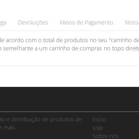
ega
Devoluções
Meios de Pagamento
Nossa
de acordo com o total de produtos no seu "carrinho de
semelhante a um carrinho de compras no topo direito 
ção e distribuição de produtos de
Início
e mais.
Loja
Sobre nós