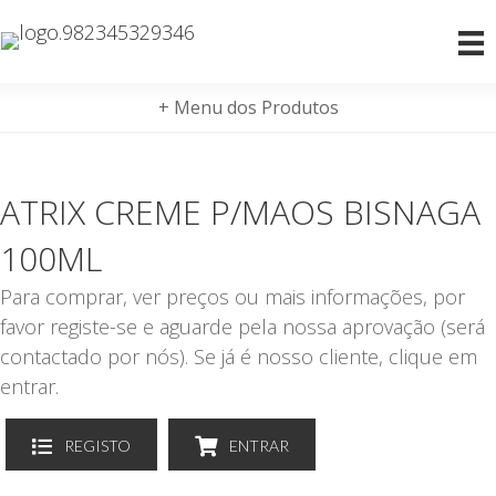
+ Menu dos Produtos
ATRIX CREME P/MAOS BISNAGA
100ML
Para comprar, ver preços ou mais informações, por
favor registe-se e aguarde pela nossa aprovação (será
contactado por nós). Se já é nosso cliente, clique em
entrar.
REGISTO
ENTRAR