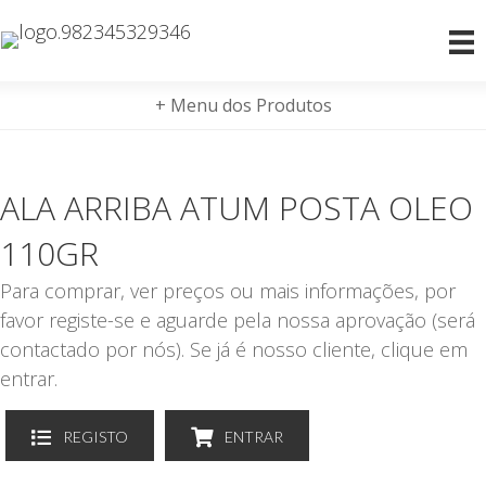
+ Menu dos Produtos
ALA ARRIBA ATUM POSTA OLEO
110GR
Para comprar, ver preços ou mais informações, por
favor registe-se e aguarde pela nossa aprovação (será
contactado por nós). Se já é nosso cliente, clique em
entrar.
REGISTO
ENTRAR