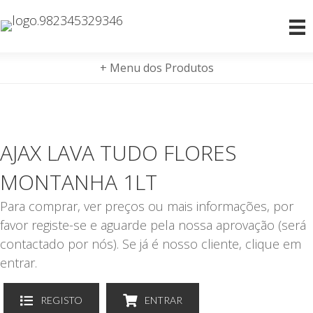
+ Menu dos Produtos
AJAX LAVA TUDO FLORES
MONTANHA 1LT
Para comprar, ver preços ou mais informações, por
favor registe-se e aguarde pela nossa aprovação (será
contactado por nós). Se já é nosso cliente, clique em
entrar.
REGISTO
ENTRAR