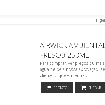
Higie
AIRWICK AMBIENTA
FRESCO 250ML
Para comprar, ver preços ou mais 
aguarde pela nossa aprovação (se
cliente, clique em entrar.
REGISTO
ENTRAR