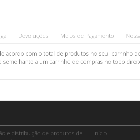
ega
Devoluções
Meios de Pagamento
Nossa
de acordo com o total de produtos no seu "carrinho de
semelhante a um carrinho de compras no topo direito 
ção e distribuição de produtos de
Início