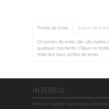
Portes de Envio
Prazos de Entr
Os portes de envio são calculados 
qualquer momento. Clique no botão 
total dos seus portes de envio.
INTERSUL
Intersul, trading, exportação, importa