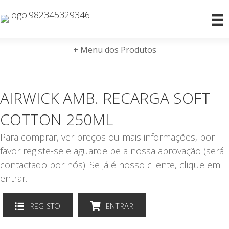
+ Menu dos Produtos
AIRWICK AMB. RECARGA SOFT
COTTON 250ML
Para comprar, ver preços ou mais informações, por
favor registe-se e aguarde pela nossa aprovação (será
contactado por nós). Se já é nosso cliente, clique em
entrar.
REGISTO
ENTRAR