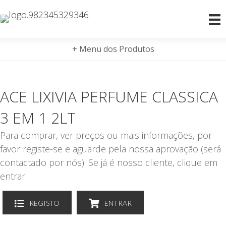
+ Menu dos Produtos
ACE LIXIVIA PERFUME CLASSICA
3 EM 1 2LT
Para comprar, ver preços ou mais informações, por
favor registe-se e aguarde pela nossa aprovação (será
contactado por nós). Se já é nosso cliente, clique em
entrar.
REGISTO
ENTRAR